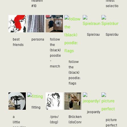
heaven
finest
#10
selection
Spielraum
Spielräume
best
personality
follow
friends
the
(black)
poodle
-
follow
merch
the
(black)
poodle:
flags
fitting
jeopardy/24
a
/preɪ/
Brückenschlag
picture
little
(dog)
(disConnected
perfect