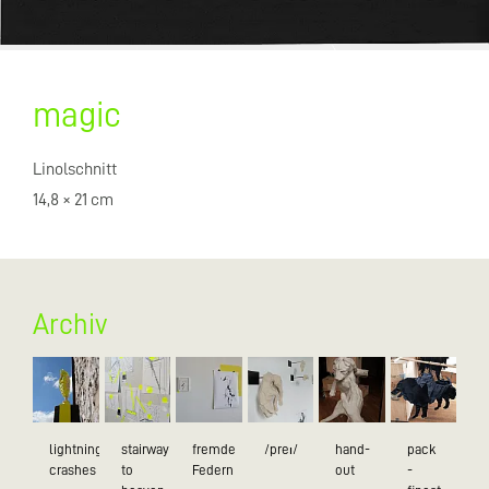
magic
Linolschnitt
14,8 × 21 cm
Archiv
lightning
stairway
fremde
/preɪ/
hand-
pack
crashes
to
Federn
out
-