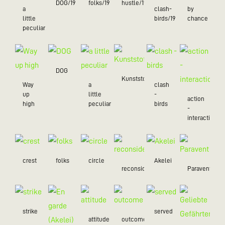
DOG/19
folks/19
hustle/19
a
clash-
by
little
birds/19
chance
peculiar/19
DOG
Kunststoff
Way
a
clash
up
little
-
action
high
peculiar
birds
-
interaction
crest
folks
circle
Akelei
reconsider
Paravent
strike
served
attitude
outcome