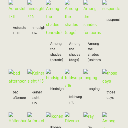
suspended
Auferstehung
hindsight
I - III
/ 16
Among
Among
Among
the
the
the
shades
shades
shades
(parade)
(dogs)
(unicorns)
hindsight
longing
bad
Keiner
those
feldwegein
afternoon
sieht
days
/ 15
/ 15
Ikonen
ray