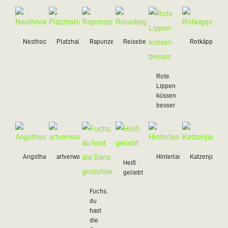
Nesthocker
Platzhalter
Rapunzel
Reisebegleiter
Rotkäppchen
Rote
Lippen
küssen
besser
Angsthasen
artverwandt
Hinterlassenschaft
Katzenjamme
Heiß
geliebt
Fuchs,
du
hast
die