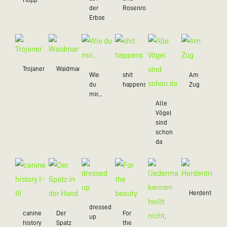
der
Rosenrot
Erbse
Trojaner
Waidmannsheil
Wie
shit
Am
du
happens
Zug
mir...
Alle
Vögel
sind
schon
da
Herdentrieb
dressed
canine
Der
For
up
history
Spatz
the