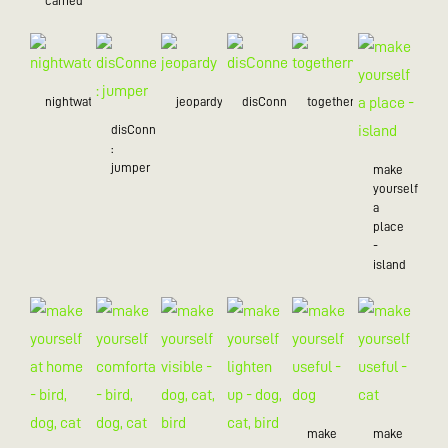
carried
nightwatch
jeopardy
disConnected
togetherness
disConnected
:
jumper
make
yourself
a
place
-
island
make
make