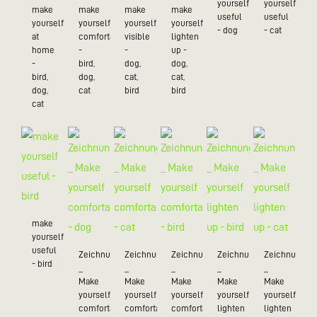
yourself
yourself
make
make
make
make
useful
useful
yourself
yourself
yourself
yourself
- dog
- cat
at
comfortable
visible
lighten
home
-
-
up -
-
bird,
dog,
dog,
bird,
dog,
cat,
cat,
dog,
cat
bird
bird
cat
make
yourself
useful
Zeichnungen
Zeichnungen
Zeichnungen
Zeichnungen
Zeichnungen
- bird
_
_
_
_
_
Make
Make
Make
Make
Make
yourself
yourself
yourself
yourself
yourself
comfortable
comfortable
comfortable
lighten
lighten