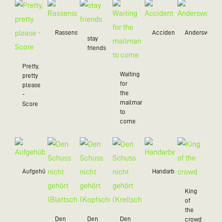
Rassenschau
Accident
Anderswo
stay
friends
Pretty,
Waiting
pretty
for
please
the
-
mailman
Score
to
come
Aufgehübscht
Handarbeit
King
of
the
Den
Den
Den
crowd