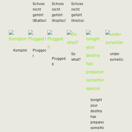
Schuss
Schuss
Schuss
nicht
nicht
nicht
gehört
gehört
gehört
(Blattschuss)
(Kopfschuss)
(Krellschuss)
Kompliment
Plugged
So
under
I
Plugged
what?
surveillance
II
tonight
your
destiny
has
prepared
something