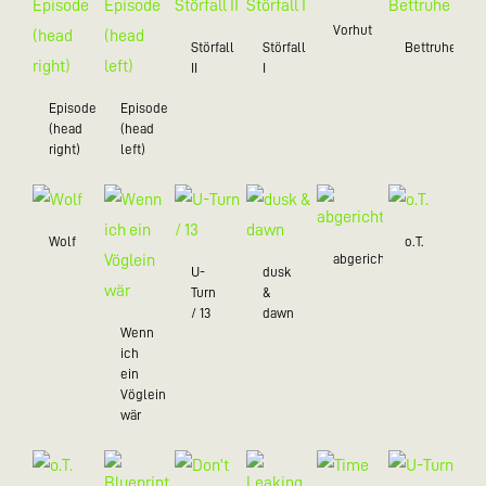
Vorhut
Störfall
Störfall
Bettruhe
II
I
Episode
Episode
(head
(head
right)
left)
Wolf
o.T.
abgerichtet
U-
dusk
Turn
&
/ 13
dawn
Wenn
ich
ein
Vöglein
wär