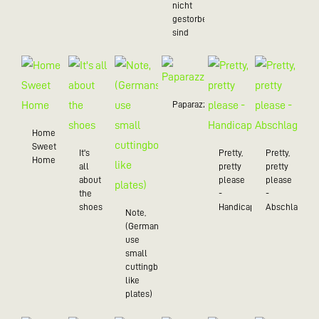
nicht
gestorben
sind
Paparazzo
Home
Sweet
It's
Pretty,
Pretty,
Home
all
pretty
pretty
about
please
please
the
-
-
shoes
Handicap
Abschlag
Note,
(Germans
use
small
cuttingboards
like
plates)