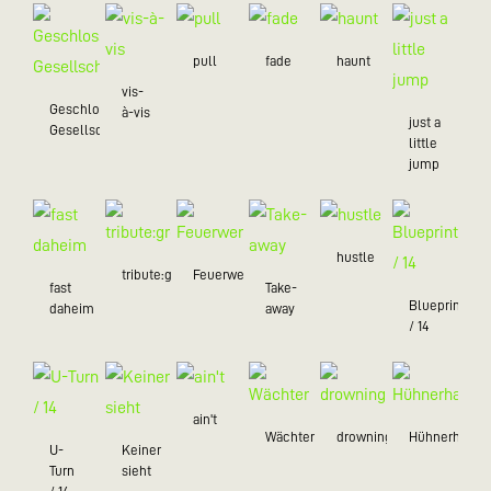
pull
fade
haunt
vis-
Geschlossene
à-vis
just a
Gesellschaft
little
jump
hustle
tribute:green
Feuerwerk
fast
Take-
Blueprint
daheim
away
/ 14
ain't
Wächter
drowning
Hühnerhaufe
U-
Keiner
Turn
sieht