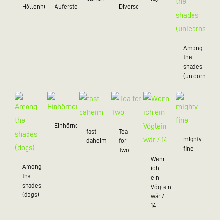
Höllenhund
Auferstehung
Diverse
Among
the
shades
(unicorns)
Einhörner
fast
Tea
mighty
daheim
for
fine
Two
Wenn
Among
ich
the
ein
shades
Vöglein
(dogs)
wär /
14