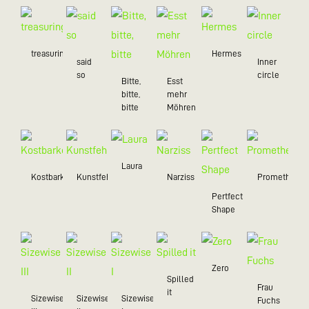
treasuring
Hermes
said
Inner
so
circle
Bitte,
Esst
bitte,
mehr
bitte
Möhren
Laura
Kostbarkeiten
Kunstfehler
Narziss
Prometheus
Pertfect
Shape
Zero
Spilled
Frau
it
Sizewise
Sizewise
Sizewise
Fuchs