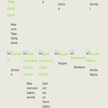
II
Kreis
Sichel
II
I
Was
vom
Tage
übrig
blieb
Bogen
BetweenMe
Sichel
Große
II
Welle
Was
Darf
niemand
ich
haben
sie
wollte
zu
Tisch
bitten