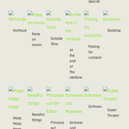
special
Vorfreude
Goldmarie
Keep
Outside
on
Time
movin
Fishing
At
for
the
compliments
end
of
the
rainbow
Schneewittchen
Super
Needful
Trouper
Hopp,
things
Prinzessin
Schneeweißchen
Hopp,
auf
und
Hopp