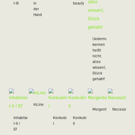
I-III
in
beauty
der
Hand
(Jedermann
kennen
heißt
nicht,
alles
wissen),
Glück
gehabt!
InLine
Morgentau
Necessity
Inhabitant
Konkubine
Konkubine
I-II /
I
II
07