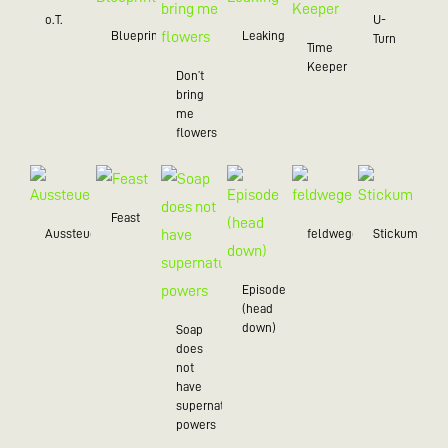
o.T.
U-
Blueprint
Leaking
Turn
Time
Keeper
Don’t
bring
me
flowers
Feast
Aussteuer
feldwegein
Stickum
Episode
(head
down)
Soap
does
not
have
supernatural
powers