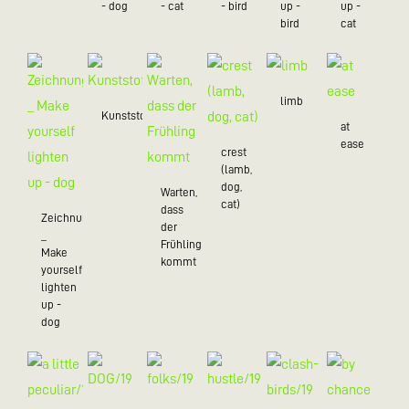
- dog
- cat
- bird
up -
up -
bird
cat
limb
Kunststoff/20
at
ease
crest
(lamb,
dog,
Warten,
cat)
dass
Zeichnungen
der
_
Frühling
Make
kommt
yourself
lighten
up -
dog