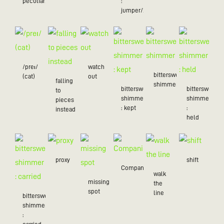
peculiar/25
:
jumper/24)
/preɪ/
watch
bittersweet
(cat)
out
falling
shimmer
bittersweet
bittersweet
to
shimmer
shimmer
pieces
: kept
:
instead
held
proxy
shift
Companion
walk
missing
the
spot
line
bittersweet
shimmer
: