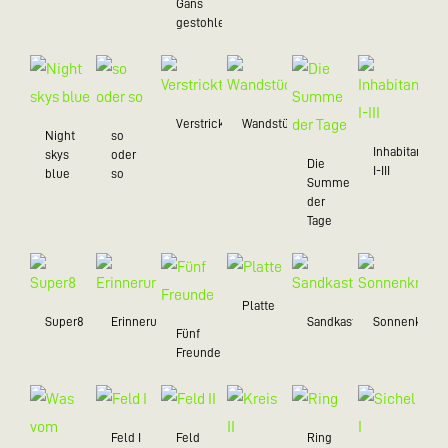
Gans
gestohlen
Verstrickt
Wandstück
Night
so
Inhabitant
skys
oder
Die
I-III
blue
so
Summe
der
Tage
Platte
Super8
Erinnerungsstücke
Sandkastenliebe
Sonnenkreis
Fünf
Freunde
Feld I
Feld
Ring