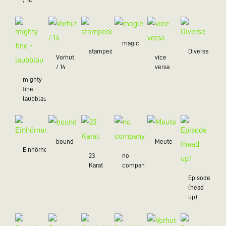
/ 14
magic
stampede
Diverse
Vorhut
vice
/ 14
versa
mighty
fine -
laubblau
bound
Meute
Einhörner
23
no
Karat
company
Episode
(head
up)