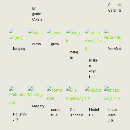
Geliebte
En
Gefährten
garde
(Akelei)
clash
glow
longing
Verkündung
hang
in
make
a
wish
I + II
Majesty
come
Die
Modul
those
Höllenhund
true
Anbetung
I-X
days
/ 16
/ 16