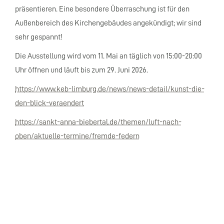
präsentieren. Eine besondere Überraschung ist für den
Außenbereich des Kirchengebäudes angekündigt; wir sind
sehr gespannt!
Die Ausstellung wird vom 11. Mai an täglich von 15:00-20:00
Uhr öffnen und läuft bis zum 29. Juni 2026.
https://www.keb-limburg.de/news/news-detail/kunst-die-
den-blick-veraendert
https://sankt-anna-biebertal.de/themen/luft-nach-
oben/aktuelle-termine/fremde-federn